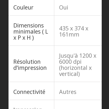
Couleur
Oui
Dimensions
435 x 374 x
minimales ( L
161mm
x P x H )
Jusqu'à 1200 x
Résolution
6000 dpi
d’impression
(horizontal x
vertical)
Connectivité
Autres