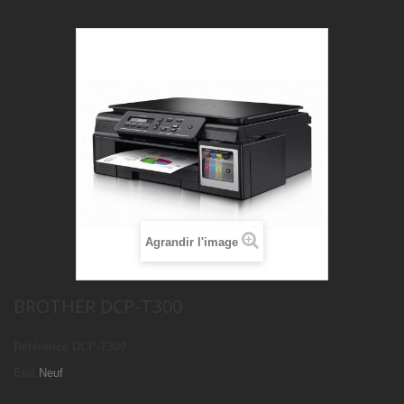
Agrandir l'image
BROTHER DCP-T300
Référence
DCP-T300
État
Neuf