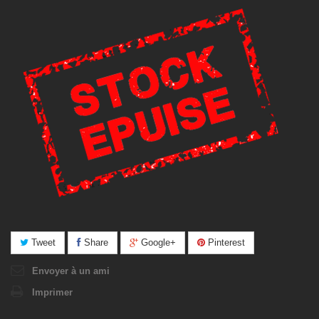
Tweet
Share
Google+
Pinterest
Envoyer à un ami
Imprimer