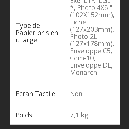
Exe, LTR, LGL
*, Photo 4X6 "
(102X152mm),
Fiche
Type de
(127x203mm),
Papier pris en
Photo-2L
charge
(127x178mm),
Enveloppe C5,
Com-10,
Enveloppe DL,
Monarch
Ecran Tactile
Non
Poids
7,1 kg