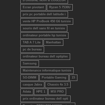
D'ORIGINE NOIR & COULEUR
Ecran pivotant
Ryzen 5 7530U
prix pc portable dell latitude i
vente HP ProBook 450 G6 tunisie
souris dell sans fil en tunisie
ordinateur portable hp tunisie
TAB A 7 Lite
Manhattan
pc de bureau
ordinateur bureau dell optiplex
Samsung
Maintenance informatique tunisie
SO-DIMM
Portable Gaming
15
casque Jabra
Chassis 4x 3.5
Adata
HPE 1
MSI PRO
prix ordinateur bureau dell opti