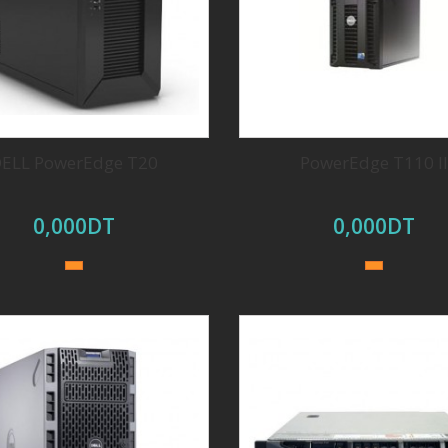
ELL PowerEdge T20
PowerEdge T110 II
0,000DT
0,000DT