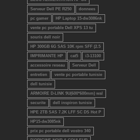
Serveur Dell PE R250
donnees
pc gamer
HP Laptop 15-dw3086nk
vente pc portable Dell XPS 13 tu
souris dell noir
HP 300GB 6G SAS 10K rpm SFF (2.5
IMPRIMANTE HP
cat5
i3-13100
accessoire reseau
Serveur Dell
entretien
vente pc portable tunisie
dell tunisie
ARMOIRE D-LINK 9U(600*600mm) wal
securite
dell inspiron tunisie
HPE 2TB SAS 7.2K LFF SC DS Hot P
HP15-dw3085nk
prix pc portable dell vostro 340