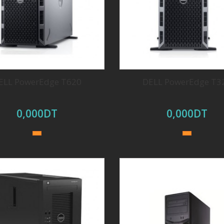
ELL PowerEdge T620
DELL PowerEdge T3
0,000DT
0,000DT