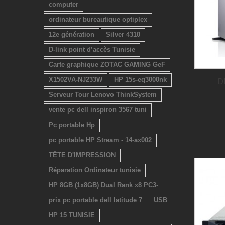
computer
ordinateur bureautique optiplex
12e génération
Silver 4310
D-link point d’accès Tunisie
Carte graphique ZOTAC GAMING GeF
D
X1502VA-NJ233W
HP 15s-eq3000nk
Serveur Tour Lenovo ThinkSystem
vente pc dell inspiron 3567 tuni
Pc portable Hp
pc portable HP Stream - 14-ax002
TÊTE D'IMPRESSION
Réparation Ordinateur tunisie
HP 8GB (1x8GB) Dual Rank x8 PC3-
prix pc portable dell latitude 7
USB
HP 15 TUNISIE