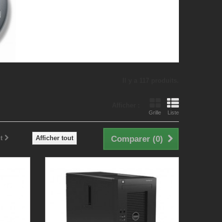
Il y a 117 produits.
Afficher :
Grille
Liste
t
Afficher tout
Comparer (
0
)