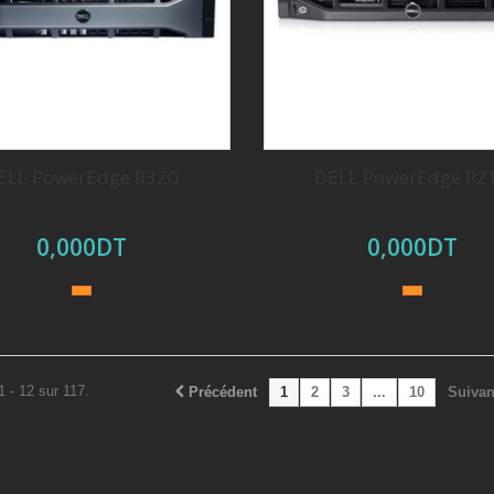
ELL PowerEdge R320
DELL PowerEdge R2
0,000DT
0,000DT
1 - 12 sur 117.
Précédent
1
2
3
...
10
Suivan