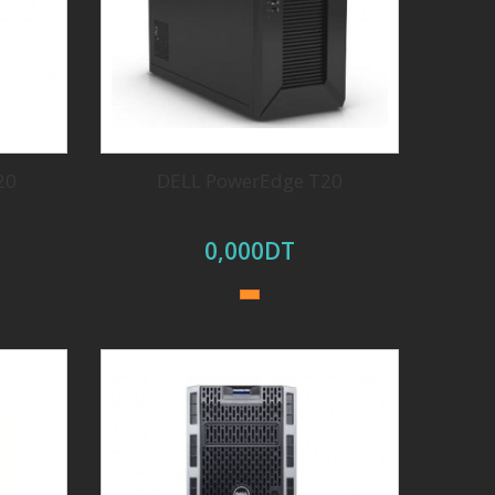
20
DELL PowerEdge T20
0,000DT