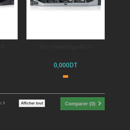
10
DELL PowerEdge R620
0,000DT
t
Afficher tout
Comparer (
0
)