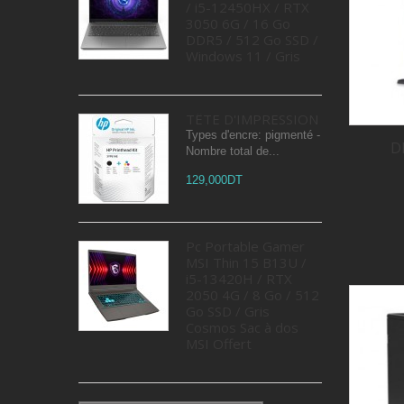
/ i5-12450HX / RTX
3050 6G / 16 Go
DDR5 / 512 Go SSD /
Windows 11 / Gris
TÊTE D'IMPRESSION
Types d'encre: pigmenté -
D
Nombre total de...
129,000DT
Pc Portable Gamer
MSI Thin 15 B13U /
i5-13420H / RTX
2050 4G / 8 Go / 512
Go SSD / Gris
Cosmos Sac à dos
MSI Offert