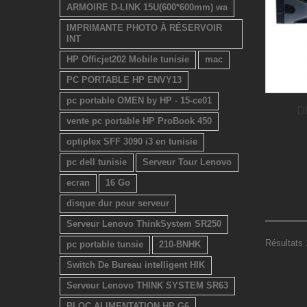
ARMOIRE D-LINK 15U(600*600mm) wa
IMPRIMANTE PHOTO À RÉSERVOIR
INT
HP Officjet202 Mobile tunisie
mac
PC PORTABLE HP ENVY13
pc portable OMEN by HP - 15-ce01
D
vente pc portable HP ProBook 450
optiplex SFF 3090 i3 en tunisie
pc dell tunisie
Serveur Tour Lenovo
ecran
16 Go
disque dur pour serveur
Serveur Lenovo ThinkSystem SR250
Résultats 
pc portable tunsie
210-BNHK
Switch De Bureau intelligent HIK
Serveur Lenovo THINK SYSTEM SR63
BLOC ALIMENTATION HP G6