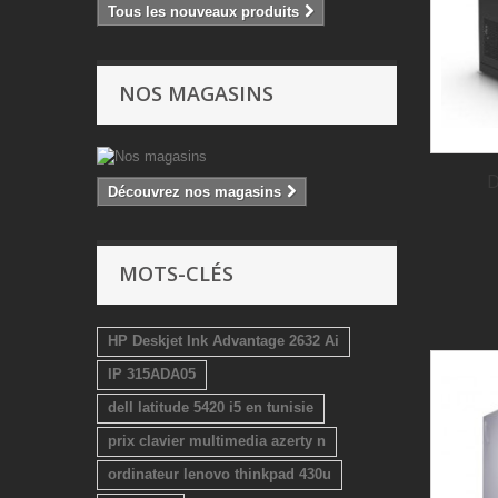
Tous les nouveaux produits
NOS MAGASINS
D
Découvrez nos magasins
MOTS-CLÉS
HP Deskjet Ink Advantage 2632 Ai
IP 315ADA05
dell latitude 5420 i5 en tunisie
prix clavier multimedia azerty n
ordinateur lenovo thinkpad 430u