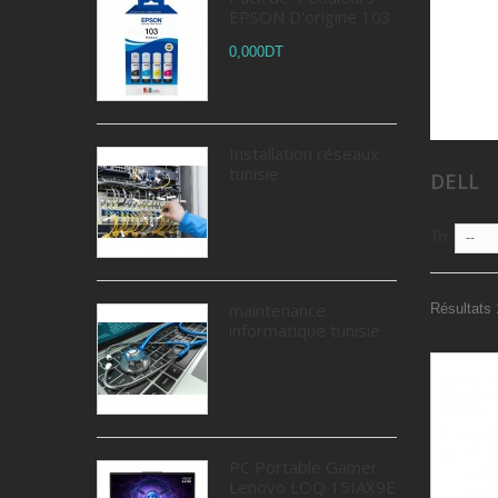
EPSON D'origine 103
0,000DT
Installation réseaux
tunisie
DELL
Tri
--
maintenance
Résultats 
informatique tunisie
PC Portable Gamer
Lenovo LOQ 15IAX9E