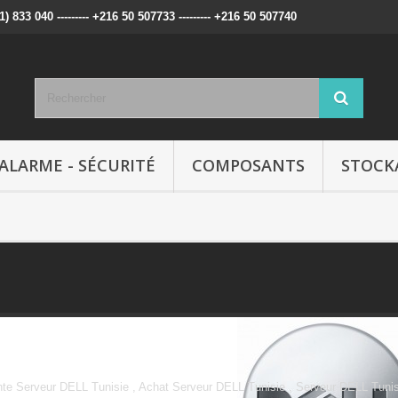
71) 833 040 --------- +216 50 507733 --------- +216 50 507740
ALARME - SÉCURITÉ
COMPOSANTS
STOCK
DELL
te Serveur DELL Tunisie , Achat Serveur DELL Tunisie , Serveur DELL Tuni