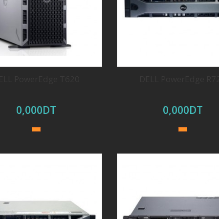
ELL PowerEdge T620
DELL PowerEdge R7
0,000DT
0,000DT