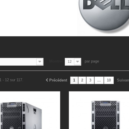
Montrer
par page
12
1 - 12 sur 117.
Précédent
1
2
3
...
10
Suivan