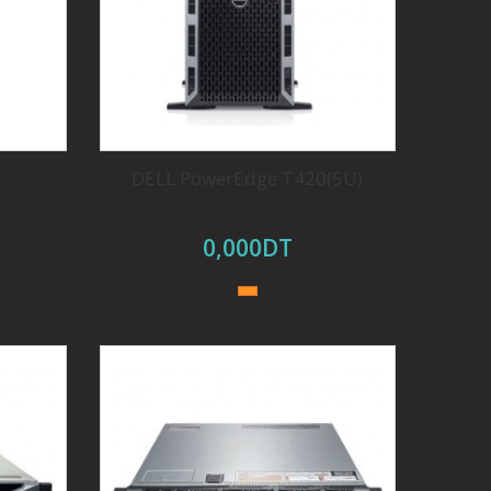
DELL PowerEdge T420(5U)
0,000DT