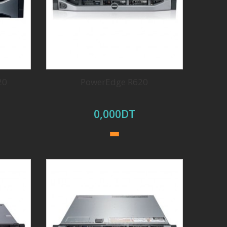
20
PowerEdge R620
0,000DT