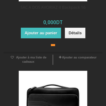
SAC A DOS AVORIAZ II Backpack 16
0,000DT
Ajouter au panier
Détails
Ajouter à ma liste de
Ajouter au comparateur
cadeaux