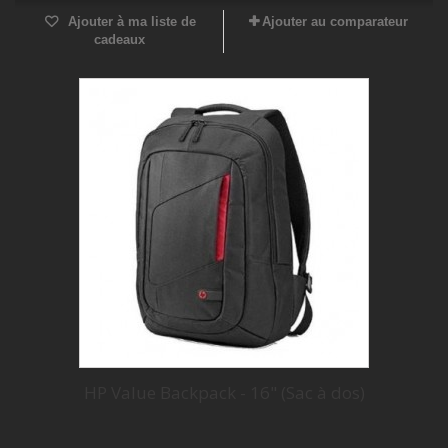
Ajouter à ma liste de
Ajouter au comparateur
cadeaux
HP Value Backpack - 16" (Sac à dos)