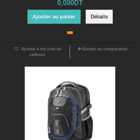
0,000DT
Ajouter au panier
Détails
Ajouter à ma liste de
Ajouter au comparateur
cadeaux