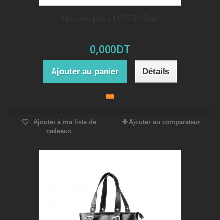
Housse pour HP ElitePad
0,000DT
Ajouter au panier
Détails
Ajouter à ma liste de
Ajouter au comparateur
cadeaux