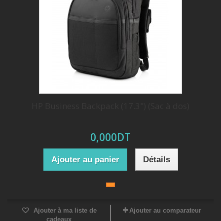
HP Business Backpack (17.3") (Sac à dos)
0,000DT
Ajouter au panier
Détails
Ajouter à ma liste de
Ajouter au comparateur
cadeaux