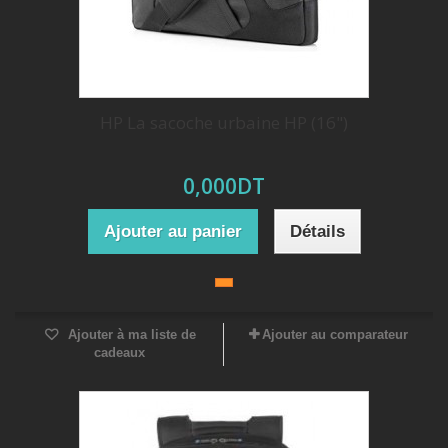
HP La sacoche urbaine HP (16")
0,000DT
Ajouter au panier
Détails
Ajouter à ma liste de
Ajouter au comparateur
cadeaux