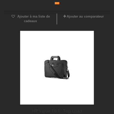
Ajouter à ma liste de
Ajouter au comparateur
cadeaux
HP Value 16.1" Top Load