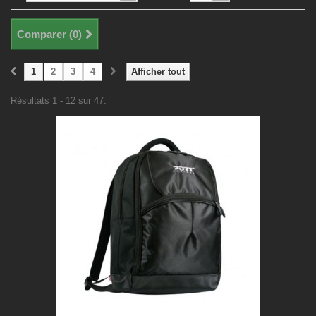
Comparer (
0
)
1
2
3
4
Afficher tout
Résultats 1 - 12 sur 47.