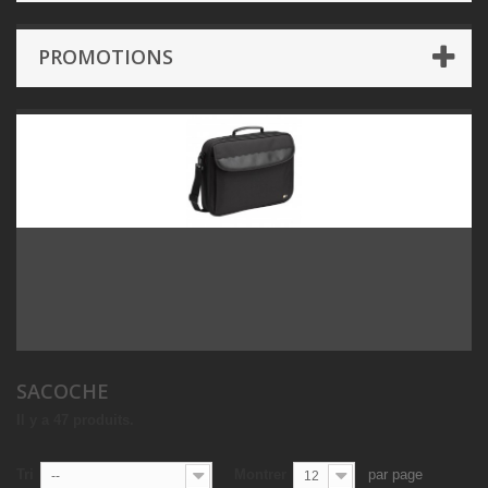
PROMOTIONS
SACOCHE
Il y a 47 produits.
Tri
Montrer
par page
--
12