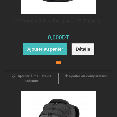
HP Premier 3 Blue Backpack - 15,6" (Sac à...
0,000DT
Ajouter au panier
Détails
Ajouter à ma liste de
Ajouter au comparateur
cadeaux